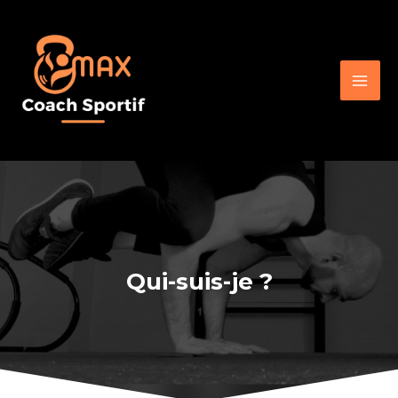
Aller
Mai
au
Men
contenu
Qui-suis-je ?